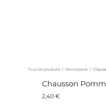
Se rendre au contenu
Accue
Tous les produits
Viennoiserie
Chaus
Chausson Pomm
2,40
€