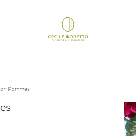
il
Pâtisserie
Chocolat
Viennoiserie
Goûter
E
son Pommes
es